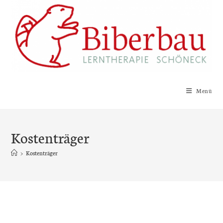
Zum
Inhalt
springen
Menü
Kostenträger
>
Kostenträger